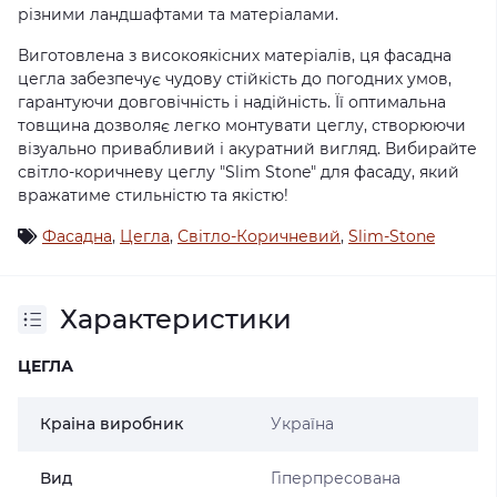
різними ландшафтами та матеріалами.
Виготовлена з високоякісних матеріалів, ця фасадна
цегла забезпечує чудову стійкість до погодних умов,
гарантуючи довговічність і надійність. Її оптимальна
товщина дозволяє легко монтувати цеглу, створюючи
візуально привабливий і акуратний вигляд. Вибирайте
світло-коричневу цеглу "Slim Stone" для фасаду, який
вражатиме стильністю та якістю!
Фасадна
,
Цегла
,
Світло-Коричневий
,
Slim-Stone
Характеристики
ЦЕГЛА
Краіна виробник
Україна
Вид
Гіперпресована