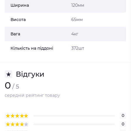
Ширина
120мм
Висота
65мм
Вага
4кг
Кількість на піддоні
372шт
Відгуки
0
/ 5
середній рейтинг товару
0
0