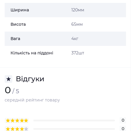
Ширина
120мм
Висота
65мм
Вага
4кг
Кількість на піддоні
372шт
Відгуки
0
/ 5
середній рейтинг товару
0
0