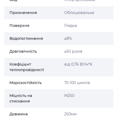
Призначення
Облицювальна
Поверхня
Гладка
Водопоглинання
≤8%
Довговічність
≥50 років
Коефіцієнт
від 0,76 Вт/м*K
теплопровідності
Морозостійкість
75-100 циклів
Міцність на
М250
стискання
Довжина
250мм