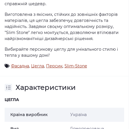
справжній шедевр.
Виготовлена з якісних, стійких до зовнішніх факторів
матеріалів, ця цегла забезпечує довговічність та
надійність. Завдяки своєму оптимальному розміру,
"Slim Stone" легко монтується, дозволяючи втілювати
найрізноманітніші дизайнерські рішення.
Вибирайте персикову цеглу для унікального стилю і
тепла у вашому домі!
Фасадна
,
Цегла
,
Персик
,
Slim-Stone
Характеристики
ЦЕГЛА
Краіна виробник
Україна
Вид
Гіперпресована