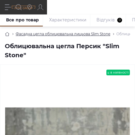
Все про товар
Характеристики
Відгуків
П
0
Фасадна цегла облицювальна лицьова Slim Stone
Облицювал
Облицювальна цегла Персик "Slim
Stone"
є в наявності